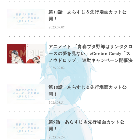
第11話 あらすじ＆先行場面カット公
開！
2025.09.07
アニメイト 「青春ブタ野郎はサンタクロ
ースの夢を見ない」×Conton Candy「ス
ノウドロップ」 連動キャンペーン開催決
定！
2025.09.02
第10話 あらすじ＆先行場面カット公
開！
2025.08.31
第9話 あらすじ＆先行場面カット公
開！
2025.08.24