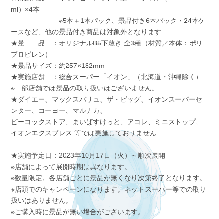
ml）×4本
※5本＋1本パック、景品付き6本パック・24本ケ
ースなど、他の景品付き商品は対象外となります
★景 品 ：オリジナルB5下敷き 全3種（材質／本体：ポリ
プロピレン）
★景品サイズ：約257×182mm
★実施店舗 ：総合スーパー「イオン」（北海道・沖縄除く）
※一部店舗では景品の取り扱いはございません。
★ダイエー、マックスバリュ、ザ・ビッグ、イオンスーパーセ
ンター、コーヨー、マルナカ、
ピーコックストア、まいばすけっと、アコレ、ミニストップ、
イオンエクスプレス 等では実施しておりません
★実施予定日：2023年10月17日（火）～順次展開
※店舗によって展開時期は異なります。
※数量限定。各店舗ごとに景品が無くなり次第終了となります。
※店頭でのキャンペーンになります。ネットスーパー等での取り
扱いはありません。
※ご購入時に景品が無い場合がございます。