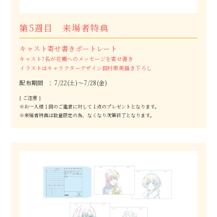
M
o
v
i
e
第5週目 来場者特典
P
r
o
l
o
g
u
e
キャスト寄せ書きポートレート
S
t
a
f
f
&
C
a
s
t
キャスト7名が花楓へのメッセージを寄せ書き
イラストはキャラクターデザイン田村里美描き下ろし
C
h
a
r
a
c
t
e
r
配布期間
7/22(土)～7/28(金)
T
i
c
k
e
t
[ ご注意 ]
T
h
e
a
t
e
r
※お一人様１回のご鑑賞に対して１点のプレゼントとなります。
※来場者特典は数量限定の為、なくなり次第終了となります。
N
o
v
e
l
t
y
M
u
s
i
c
S
p
e
c
i
a
l
B
l
u
-
r
a
y
&
D
V
D
S
t
r
e
a
m
G
o
o
d
s