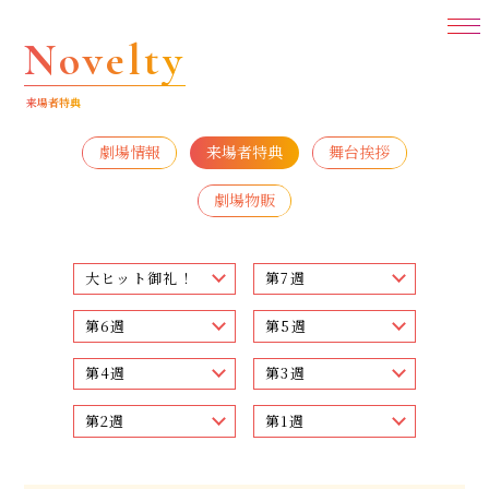
N
o
v
e
l
t
y
来
場
者
特
典
劇場情報
来場者特典
舞台挨拶
劇場物販
大ヒット御礼！
第7週
第6週
第5週
第4週
第3週
第2週
第1週