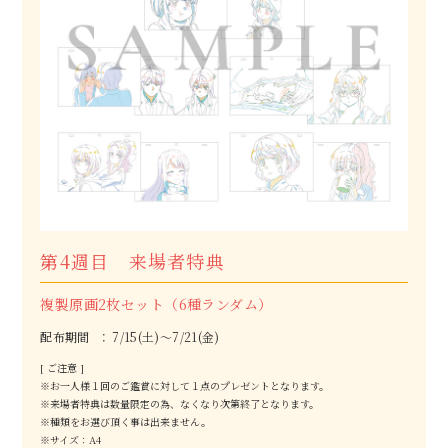
R
a
d
i
o
T
w
i
t
t
e
r
第4週目 来場者特典
複製原画2枚セット（6種ランダム）
配布期間
7/15(土)～7/21(金)
[ ご注意 ]
※お一人様１回のご鑑賞に対して１点のプレゼントとなります。
※来場者特典は数量限定の為、なくなり次第終了となります。
※種類をお選び頂く事は出来ません。
※サイズ：A4