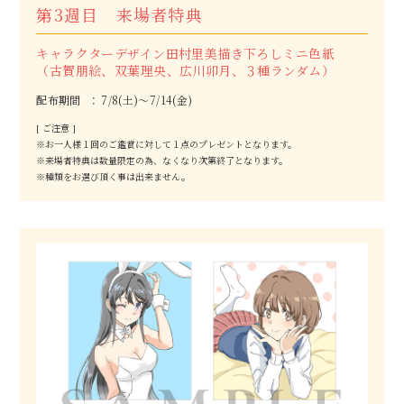
第3週目 来場者特典
キャラクターデザイン田村里美描き下ろしミニ色紙
（古賀朋絵、双葉理央、広川卯月、３種ランダム）
配布期間
7/8(土)～7/14(金)
[ ご注意 ]
※お一人様１回のご鑑賞に対して１点のプレゼントとなります。
※来場者特典は数量限定の為、なくなり次第終了となります。
※種類をお選び頂く事は出来ません。