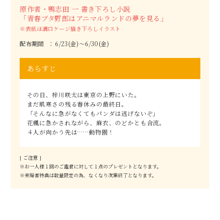
原作者・鴨志田 一 書き下ろし小説
「青春ブタ野郎はアニマルランドの夢を見る」
※表紙は溝口ケージ描き下ろしイラスト
配布期間
6/23(金)～6/30(金)
あらすじ
その日、梓川咲太は東京の上野にいた。
まだ肌寒さの残る春休みの最終日。
「そんなに急がなくてもパンダは逃げないぞ」
花楓に急かされながら、麻衣、のどかとも合流。
４人が向かう先は……動物園！
[ ご注意 ]
※お一人様１回のご鑑賞に対して１点のプレゼントとなります。
※来場者特典は数量限定の為、なくなり次第終了となります。