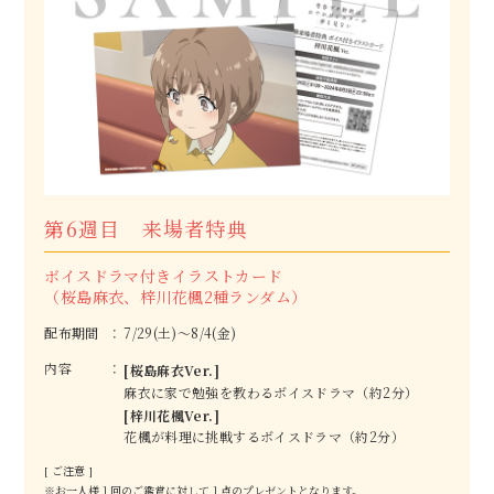
第6週目 来場者特典
ボイスドラマ付きイラストカード
（桜島麻衣、梓川花楓2種ランダム）
配布期間
7/29(土)～8/4(金)
内容
[桜島麻衣Ver.]
麻衣に家で勉強を教わるボイスドラマ（約2分）
[梓川花楓Ver.]
花楓が料理に挑戦するボイスドラマ（約2分）
[ ご注意 ]
※お一人様１回のご鑑賞に対して１点のプレゼントとなります。