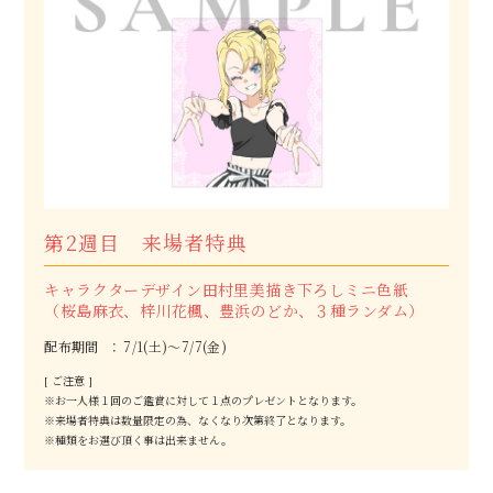
第2週目 来場者特典
キャラクターデザイン田村里美描き下ろしミニ色紙
（桜島麻衣、梓川花楓、豊浜のどか、３種ランダム）
配布期間
7/1(土)～7/7(金)
[ ご注意 ]
※お一人様１回のご鑑賞に対して１点のプレゼントとなります。
※来場者特典は数量限定の為、なくなり次第終了となります。
※種類をお選び頂く事は出来ません。