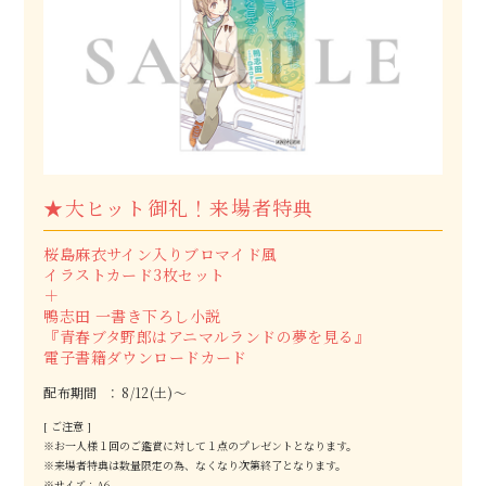
★大ヒット御礼！来場者特典
桜島麻衣サイン入りブロマイド風
イラストカード3枚セット
＋
鴨志田 一書き下ろし小説
『青春ブタ野郎はアニマルランドの夢を見る』
電子書籍ダウンロードカード
配布期間
8/12(土)～
[ ご注意 ]
※お一人様１回のご鑑賞に対して１点のプレゼントとなります。
※来場者特典は数量限定の為、なくなり次第終了となります。
※サイズ：A6