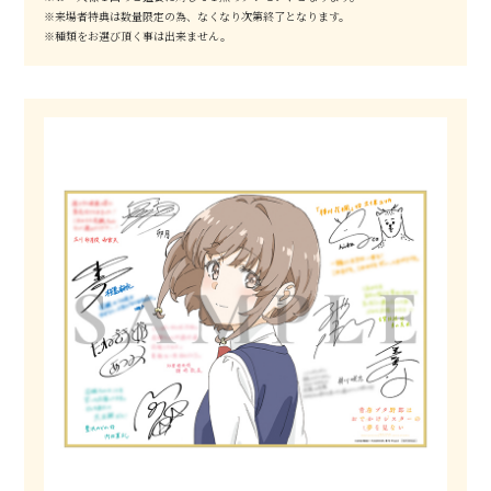
※来場者特典は数量限定の為、なくなり次第終了となります。
※種類をお選び頂く事は出来ません。
T
o
p
N
e
w
s
O
n
a
i
r
I
n
t
r
o
d
u
c
t
i
o
n