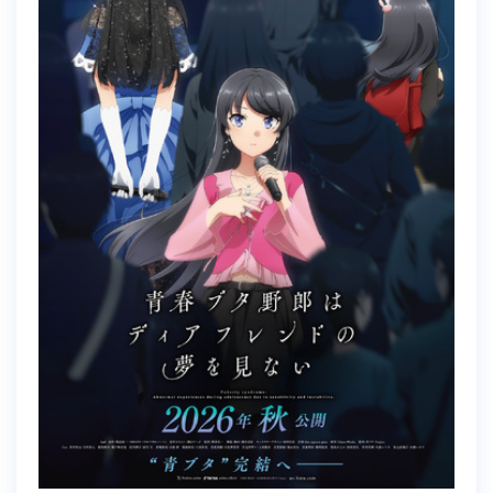
Top
News
Movie
Introduction
Prologue
Staff・Cast
Character
Ticket
Theater