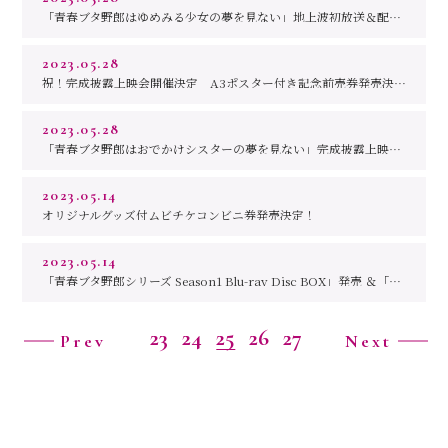
I
n
t
r
o
d
u
c
t
i
o
n
「青春ブタ野郎はゆめみる少女の夢を見ない」地上波初放送＆配信決定！
P
r
o
l
o
g
u
e
2023.05.28
祝！完成披露上映会開催決定 A3ポスター付き記念前売券発売決定！
S
t
a
f
f
・
C
a
s
t
C
h
a
r
a
c
t
e
r
2023.05.28
「青春ブタ野郎はおでかけシスターの夢を見ない」完成披露上映会 開催決定！
B
l
u
-
r
a
y
&
D
V
D
M
u
s
i
c
2023.05.14
オリジナルグッズ付ムビチケコンビニ券発売決定！
T
i
c
k
e
t
2023.05.14
T
h
e
a
t
e
r
「青春ブタ野郎シリーズ Season1 Blu-ray Disc BOX」発売 ＆「青春ブタ野郎はおでかけシスターの夢を見ない」劇場公開記念 パネル展示＆プレゼントキャンペーン実施のご案内
N
o
v
e
l
t
y
23
24
25
26
27
S
p
e
c
i
a
l
Prev
Next
E
v
e
n
t
G
o
o
d
s
T
w
i
t
t
e
r