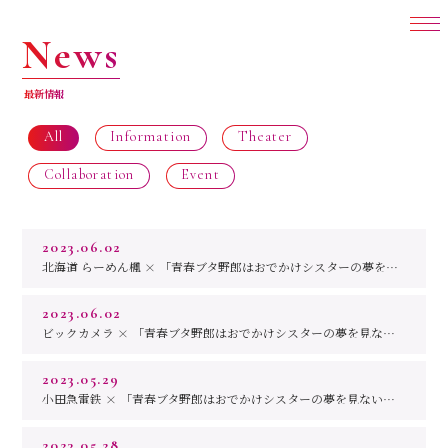
N
e
w
s
最
新
情
報
All
Information
Theater
Collaboration
Event
2023.06.02
北海道 らーめん楓 × 「青春ブタ野郎はおでかけシスターの夢を見ない」 コラボ決定！
2023.06.02
ビックカメラ × 「青春ブタ野郎はおでかけシスターの夢を見ない」 コラボ決定！
T
o
p
2023.05.29
O
n
A
i
r
・
S
t
r
e
a
m
i
n
g
小田急電鉄 × 「青春ブタ野郎はおでかけシスターの夢を見ない」 コラボ決定！
M
o
v
i
e
2023.05.28