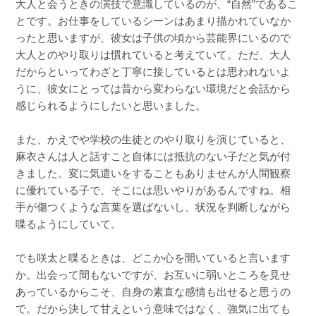
大人と会うときの演技で意識しているのが、“自然”であるこ
とです。お仕事をしているシーンはあまり描かれていなか
ったと思いますが、彼女は子供の頃から芸能界にいるので
大人とのやり取りは慣れていると考えていて。ただ、大人
だからといってわざと丁寧に接しているとは思われないよ
うに、彼女にとっては昔から変わらない環境だと会話から
感じられるようにしたいと思いました。
また、かえでや学校の生徒とのやり取りを演じていると、
麻衣さんは人と話すこと自体には抵抗のない子だと気が付
きました。変に気遣いをすることもありませんが人間観察
に優れている子で、そこには思いやりがあるんですね。相
手が傷つくような言葉を選ばないし、状況を判断しながら
喋るようにしていて。
でも咲太と喋るときは、どこか心を開いていると言います
か。出会って間もないですが、お互いに弱いところを見せ
あっているからこそ、自身の素直な感情も出せると思うの
で。だから決して甘えという意味ではなく、強気に出ても