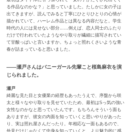
る作品なのかな？」と思っていました。たしかに女の子は
出てきますが、読んでみると丁寧にひとりひとりの心情が
描かれていて、ハーレム作品とは異なる内容だなと。学生
時代の人には見せない部分……例えば、恋人同士のふたり
だけで行われていたようなやり取りが繊細に描写されてい
て甘酸っぱいと言いますか。ちょっと照れくさいような青
春が詰まっていると思いました。
――瀬戸さんはバニーガール先輩こと桜島麻衣を演
じられました。
瀬戸
綺麗な見た目と女優業の経歴もあったうえで、序盤から咲
太と様々なやり取りを見せていたため、最初はSっ気の強い
女性なのかなと思っていたんです。もちろんそういう面も
ありますが、彼女の内面を知っていくと思いやりがあった
り、実は照れ屋さんだったり。年相応な一面もあるので、
外見だけじゃなくて中身を知っていくと、より魅力的に感