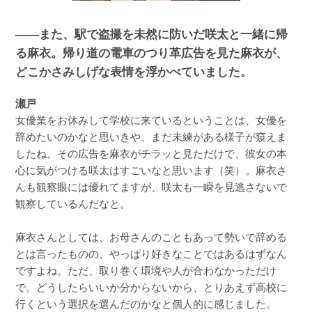
――また、駅で盗撮を未然に防いだ咲太と一緒に帰
る麻衣。帰り道の電車のつり革広告を見た麻衣が、
どこかさみしげな表情を浮かべていました。
瀬戸
女優業をお休みして学校に来ているということは、女優を
辞めたいのかなと思いきや、まだ未練がある様子が窺えま
したね。その広告を麻衣がチラッと見ただけで、彼女の本
心に気がつける咲太はすごいなと思います（笑）。麻衣さ
んも観察眼には優れてますが、咲太も一瞬を見逃さないで
観察しているんだなと。
麻衣さんとしては、お母さんのこともあって勢いで辞める
とは言ったものの、やっぱり好きなことではあるはずなん
ですよね。ただ、取り巻く環境や人が合わなかっただけ
で。どうしたらいいか分からないから、とりあえず高校に
行くという選択を選んだのかなと個人的に感じました。