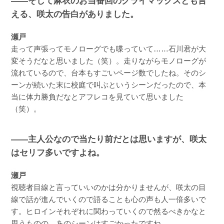
――そして麻衣のお当番回のクライマックスとも言
える、咲太の告白がありました。
瀬戸
走って声張ってモノローグでも喋っていて……石川君が大
変そうだなと思いました（笑）。走りながらモノローグが
流れているので、台本もすごいページ数でしたね。そのシ
ーンが続いた末に校庭で叫ぶというシーンだったので、本
当に体力勝負だなとアフレコを見ていて思いました
（笑）。
――主人公なので当たり前だとは思いますが、咲太
はセリフ多いですよね。
瀬戸
視聴者目線と言っていいのかは分かりませんが、咲太の目
線で話が進んでいくので語ることも心の声も人一倍多いで
す。ヒロインそれぞれに関わっていくので然るべきかなと
思うものの、あのシーンはすごかったですね。