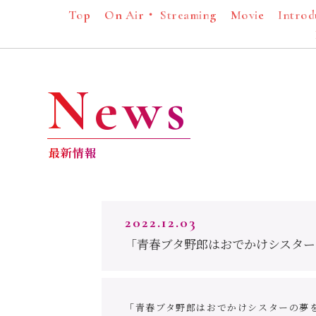
T
o
p
O
n
A
i
r
・
S
t
r
e
a
m
i
n
g
M
o
v
i
e
I
n
t
r
o
d
N
e
w
s
最
新
情
報
2022.12.03
「青春ブタ野郎はおでかけシスター
「青春ブタ野郎はおでかけシスターの夢