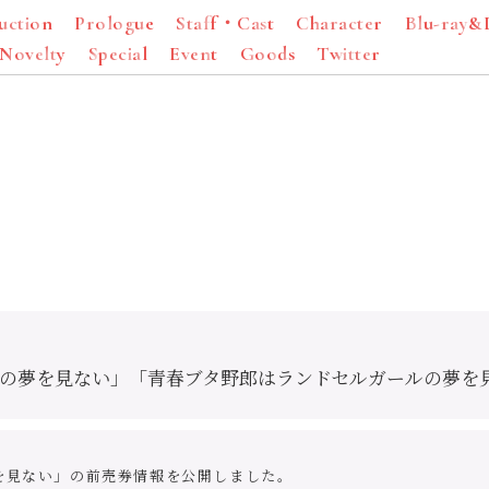
u
c
t
i
o
n
P
r
o
l
o
g
u
e
S
t
a
f
f
・
C
a
s
t
C
h
a
r
a
c
t
e
r
B
l
u
-
r
a
y
&
N
o
v
e
l
t
y
S
p
e
c
i
a
l
E
v
e
n
t
G
o
o
d
s
T
w
i
t
t
e
r
の夢を見ない」「青春ブタ野郎はランドセルガールの夢を
を見ない」の前売券情報を公開しました。