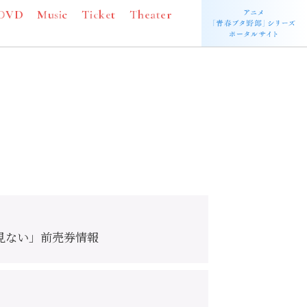
D
V
D
M
u
s
i
c
T
i
c
k
e
t
T
h
e
a
t
e
r
見ない」前売券情報