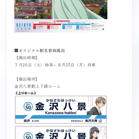
■オリジナル駅名看板掲出
【掲出時期】
７月26日（土）始発～８月25日（月）終車
【掲出場所】
金沢八景駅上下線ホーム