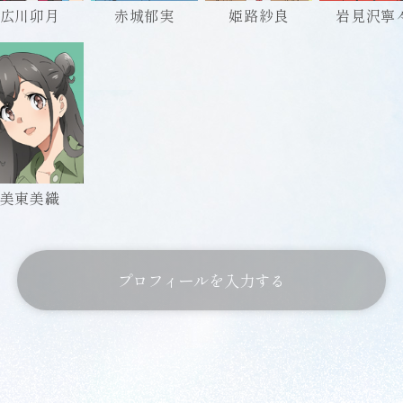
必須
広川卯月
赤城郁実
姫路紗良
岩見沢寧
きなセリフ
全角英数19文字まで
必須
美東美織
しているキャラクター
プロフィールを入力する
必須
なたにとって『青ブタ』とは