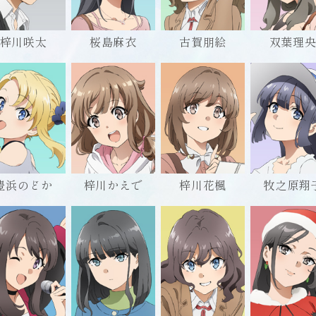
全角英数8文字まで
梓川咲太
桜島麻衣
古賀朋絵
双葉理
必須
ァン歴
全角英数8文字まで
必須
豊浜のどか
梓川かえで
梓川花楓
牧之原翔
きな話数