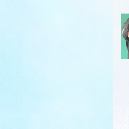
※
好
※
※
推
※
あ