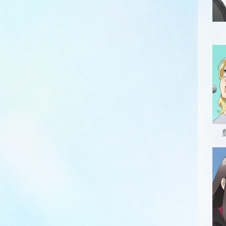
※
※
フ
※
※
好